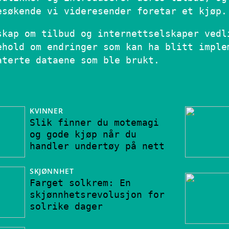
esøkende vi videresender foretar et kjøp.
skap om tilbud og internettselskaper vedl
ehold om endringer som kan ha blitt imple
aterte dataene som ble brukt.
KVINNER
Slik finner du motemagi
og gode kjøp når du
handler undertøy på nett
SKJØNNHET
Farget solkrem: En
skjønnhetsrevolusjon for
solrike dager