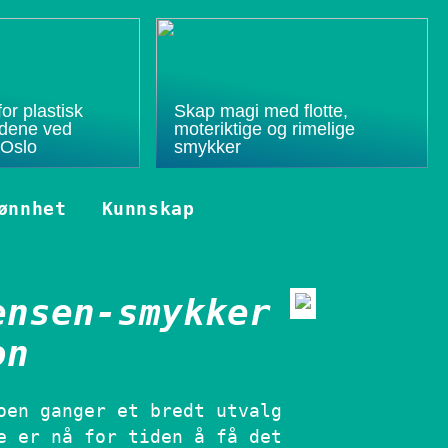
or plastisk
Skap magi med flotte,
budene ved
moteriktige og rimelige
 Oslo
smykker
ønnhet
Kunnskap
ensen-smykker
on
oen ganger et bredt utvalg
e er nå for tiden å få det