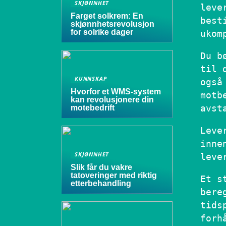
SKJØNNHET
leve
Farget solkrem: En
best
skjønnhetsrevolusjon
for solrike dager
ukom
Du b
til 
KUNNSKAP
også
Hvorfor et WMS-system
motb
kan revolusjonere din
avst
motebedrift
Leve
inne
SKJØNNHET
leve
Slik får du vakre
tatoveringer med riktig
Et s
etterbehandling
bere
tids
forh