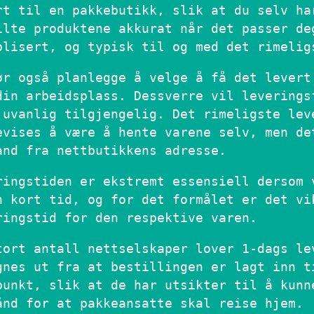
rt til en pakkebutikk, slik at du selv ha
ilte produktene akkurat når det passer de
plisert, og typisk til og med det rimelig
ør også planlegge å velge å få det levert
din arbeidsplass. Dessverre vil leverings
 uvanlig tilgjengelig. Det rimeligste lev
evises å være å hente varene selv, men de
and fra nettbutikkens adresse.
ringstiden er ekstremt essensiell dersom 
n kort tid, og for det formålet er det vi
ringstid for den respektive varen.
tort antall nettselskaper lover 1-dags le
gnes ut fra at bestillingen er lagt inn t
punkt, slik at de har utsikter til å kunn
ånd for at pakkeansatte skal reise hjem.