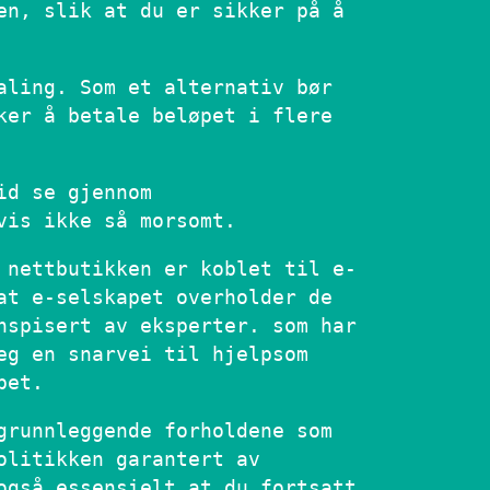
en, slik at du er sikker på å
aling. Som et alternativ bør
ker å betale beløpet i flere
id se gjennom
vis ikke så morsomt.
 nettbutikken er koblet til e-
at e-selskapet overholder de
nspisert av eksperter. som har
eg en snarvei til hjelpsom
pet.
grunnleggende forholdene som
olitikken garantert av
også essensielt at du fortsatt