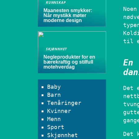
KUNNSKAP
Noen
Maanesten smykker:
Når mystikk møter
nødv
moderne design
type
Kold
til 
SKJØNNHET
Negleprodukter for en
En 
bærekraftig og stilfull
motehverdag
dan
Baby
Det 
Barn
nett
Tenåringer
tvun
Kvinner
gutt
Menn
gang
Sport
Det 
Skjønnhet