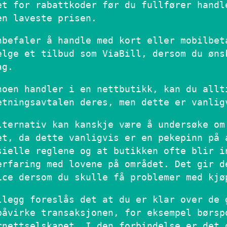
et for rabattkoder før du fullfører handl
en laveste prisen.
nbefaler å handle med kort eller mobilbet
elge et tilbud som ViaBill, dersom du øns
ag.
noen handler i en nettbutikk, kan du allt
etningsavtalen deres, men dette er vanlig
lternativ kan kanskje være å undersøke om
et, da dette vanligvis er en pekepinn på 
sielle reglene og at butikken ofte blir i
erfaring med lovene på området. Det gir d
ice dersom du skulle få problemer med kjø
llegg foreslås det at du er klar over de 
påvirke transaksjonen, for eksempel børsp
rnettselskapet. I den forbindelse er det 