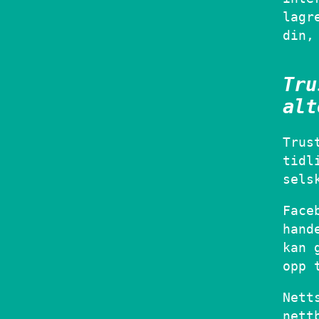
lagr
din,
Tru
alt
Trus
tidl
sels
Face
hand
kan 
opp 
Nett
nett