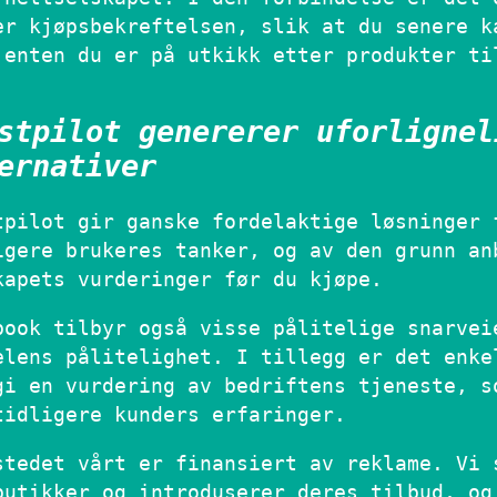
er kjøpsbekreftelsen, slik at du senere k
 enten du er på utkikk etter produkter ti
stpilot genererer uforlignel
ernativer
tpilot gir ganske fordelaktige løsninger 
igere brukeres tanker, og av den grunn an
kapets vurderinger før du kjøpe.
book tilbyr også visse pålitelige snarvei
elens pålitelighet. I tillegg er det enke
gi en vurdering av bedriftens tjeneste, s
tidligere kunders erfaringer.
stedet vårt er finansiert av reklame. Vi 
butikker og introduserer deres tilbud, og