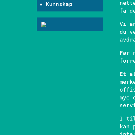
nett
Kunnskap
få d
Vi a
du v
avdr
Før 
forr
Et a
merk
offi
mye 
serv
I ti
kan 
inte