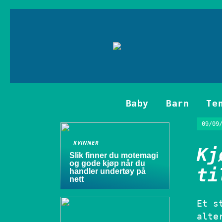
Baby
Barn
Te
09/09
KVINNER
Kj
Slik finner du motemagi
og gode kjøp når du
ti
handler undertøy på
nett
Et s
alte