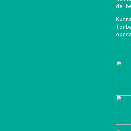
de b
Kunn
forb
oppd