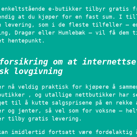
 enkeltstående e-butikker tilbyr gratis f
endig at du kjøper for en fast sum. I til
n levering, som i de fleste tilfeller – e
ing, Dragør eller Humlebæk – vil få dem t
et hentepunkt.
forsikring om at internettse
sk lovgivning
er nå veldig praktisk for kjøpere å samme
butikker , og utallige nettbutikker har s
get til å kutte salgsprisene på en rekke 
er og jenter, så vel som for voksne – hel
er tilby gratis levering.
kan imidlertid fortsatt være fordelaktig 