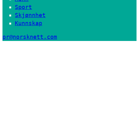
Sport
Skjønnhet
Kunnskap
pr@norsknett.com