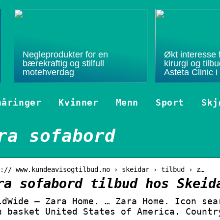
Negleprodukter for en
Økt interesse f
bærekraftig og stilfull
kirurgi og til
motehverdag
Asteta Clinic i
nåringer
Kvinner
Menn
Sport
Skj
ra sofabord
:// www.kundeavisogtilbud.no › skeidar › tilbud › z…
ra sofabord tilbud hos Skeid
ldWide – Zara Home. … Zara Home. Icon sea
h basket United States of America. Countr