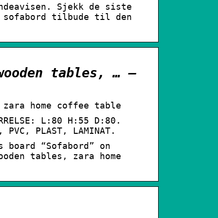
ndeavisen. Sjekk de siste
 sofabord tilbude til den
wooden tables, … –
 zara home coffee table
RRELSE: L:80 H:55 D:80.
, PVC, PLAST, LAMINAT.
s board “Sofabord” on
ooden tables, zara home