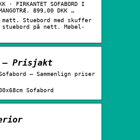
KK · FIRKANTET SOFABORD I
MANGOTRÆ. 899,00 DKK …
 matt. Stuebord med skuffer
 stuebord på nett. Møbel-
 – Prisjakt
Sofabord – Sammenlign priser
00x68cm Sofabord
erior