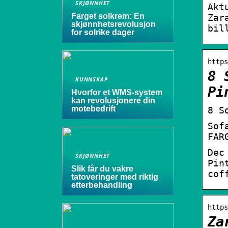
SKJØNNHET
Akt
Farget solkrem: En
Zar
skjønnhetsrevolusjon
bil
for solrike dager
https
8 
KUNNSKAP
Pi
Hvorfor et WMS-system
kan revolusjonere din
motebedrift
8 S
Sof
FAR
Dec
SKJØNNHET
Pin
Slik får du vakre
cof
tatoveringer med riktig
etterbehandling
https
Za