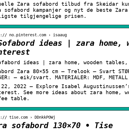
uelle Zara sofabord tilbud fra Skeidar ku
a sofabord kampanjer og nyt de beste Zara
ligste tilgjengelige prisen.
:// no.pinterest.com › isaaug
Sofabord ideas | zara home, 
nterest
ofabord ideas | zara home, wooden tables,
abord Zara 80×55 cm – Trelook – Svart STØ
GER: – eik/svart. MATERIALER: MDF, METALL
 22, 2022 – Explore Isabel Augustinussen’
terest. See more ideas about zara home, w
fee table.
:// tise.com › DDnkkPOWj
ra sofabord 130×70 • Tise