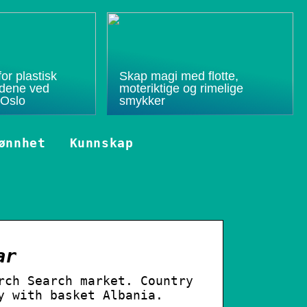
or plastisk
Skap magi med flotte,
budene ved
moteriktige og rimelige
 Oslo
smykker
ønnhet
Kunnskap
ar
rch Search market. Country
y with basket Albania.