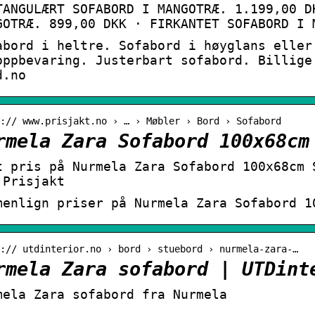
TANGULÆRT SOFABORD I MANGOTRÆ. 1.199,00 D
GOTRÆ. 899,00 DKK · FIRKANTET SOFABORD I 
abord i heltre. Sofabord i høyglans eller
oppbevaring. Justerbart sofabord. Billige
d.no
:// www.prisjakt.no › … › Møbler › Bord › Sofabord
rmela Zara Sofabord 100x68cm
t pris på Nurmela Zara Sofabord 100x68cm 
 Prisjakt
menlign priser på Nurmela Zara Sofabord 1
:// utdinterior.no › bord › stuebord › nurmela-zara-…
rmela Zara sofabord | UTDint
mela Zara sofabord fra Nurmela