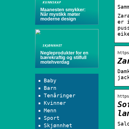
KUNNSKAP
Sam
Maanesten smykker:
Når mystikk møter
Zar
moderne design
er 
pus
eik
SKJØNNHET
Negleprodukter for en
https
bærekraftig og stilfull
Za
motehverdag
Dam
jac
Baby
Barn
Tenåringer
https
Kvinner
So
Menn
la
Sport
Sal
Skjønnhet