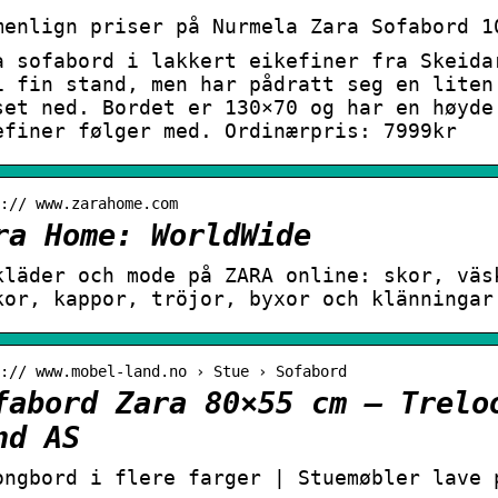
menlign priser på Nurmela Zara Sofabord 1
a sofabord i lakkert eikefiner fra Skeida
i fin stand, men har pådratt seg en liten
set ned. Bordet er 130×70 og har en høyde
efiner følger med. Ordinærpris: 7999kr
:// www.zarahome.com
ra Home: WorldWide
kläder och mode på ZARA online: skor, väs
kor, kappor, tröjor, byxor och klänningar
:// www.mobel-land.no › Stue › Sofabord
fabord Zara 80×55 cm – Trelo
nd AS
ongbord i flere farger | Stuemøbler lave 