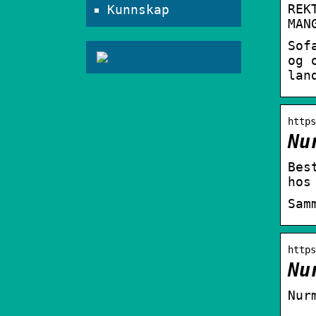
REK
Kunnskap
MAN
Sof
og 
lan
https
Nu
Bes
hos
Sam
https
Nu
Nur