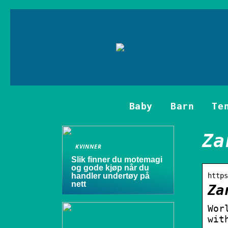
Baby
Barn
Te
Za
KVINNER
Slik finner du motemagi
og gode kjøp når du
handler undertøy på
https
nett
Za
Wor
wit