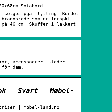
00x68cm Sofabord.
r selges pga flytting! Bordet
 brannskade som er forsøkt
 på 46 cm. Skuffer i lakkert
kor, accessoarer, kläder,
 för dam.
ok – Svart – Møbel-
priser | Møbel-land.no