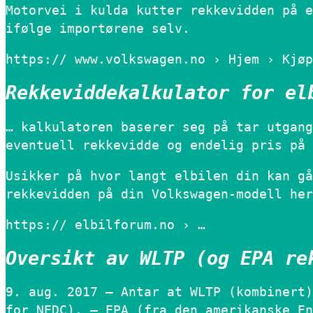
Motorvei i kulda kutter rekkevidden på e
ifølge importørene selv.
https:// www.volkswagen.no › Hjem › Kjøp
Rekkeviddekalkulator for el
… kalkulatoren baserer seg på tar utgang
eventuell rekkevidde og endelig pris på 
Usikker på hvor langt elbilen din kan gå
rekkevidden på din Volkswagen-modell her
https:// elbilforum.no › …
Oversikt av WLTP (og EPA re
9. aug. 2017 — Antar at WLTP (kombinert)
for NEDC). – EPA (fra den amerikanske En