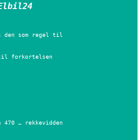
Elbil24
s den som regel til
til forkortelsen
å 470 … rekkevidden