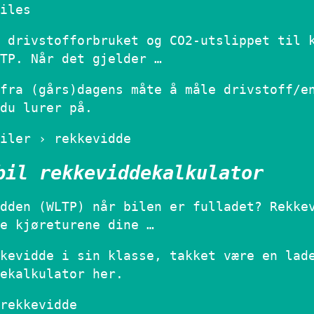
iles
 drivstofforbruket og CO2-utslippet til 
TP. Når det gjelder …
fra (gårs)dagens måte å måle drivstoff/e
du lurer på.
iler › rekkevidde
bil rekkeviddekalkulator
dden (WLTP) når bilen er fulladet? Rekke
e kjøreturene dine …
kevidde i sin klasse, takket være en lad
ekalkulator her.
rekkevidde