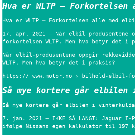
Hva er WLTP – Forkortelsen 
Hva er WLTP – Forkortelsen alle med elbi
17. apr. 2021 — Når elbil-produsentene o
forkortelsen WLTP. Men hva betyr det i p
Når elbil-produsentene oppgir rekkevidde
WLTP. Men hva betyr det i praksis?
https:// www.motor.no › bilhold-elbil-fo
Så mye kortere går elbilen 
Så mye kortere går elbilen i vinterkulda
7. jan. 2021 — IKKE SÅ LANGT: Jaguar I-P
ifølge Nissans egen kalkulator til 197 k