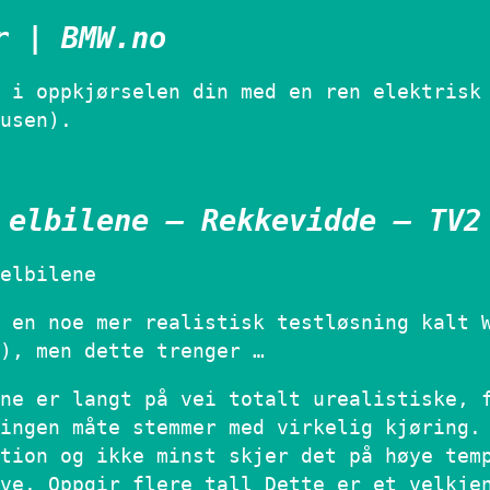
r | BMW.no
 i oppkjørselen din med en ren elektrisk
usen).
 elbilene – Rekkevidde – TV2
elbilene
 en noe mer realistisk testløsning kalt 
), men dette trenger …
ne er langt på vei totalt urealistiske, 
ingen måte stemmer med virkelig kjøring.
tion og ikke minst skjer det på høye tem
ve. Oppgir flere tall Dette er et velkje