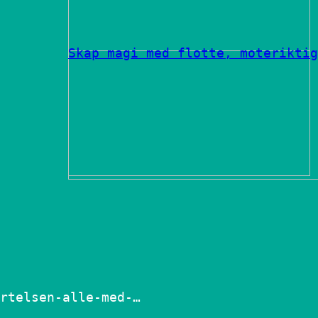
Skap magi med flotte, moteriktig
rtelsen-alle-med-…