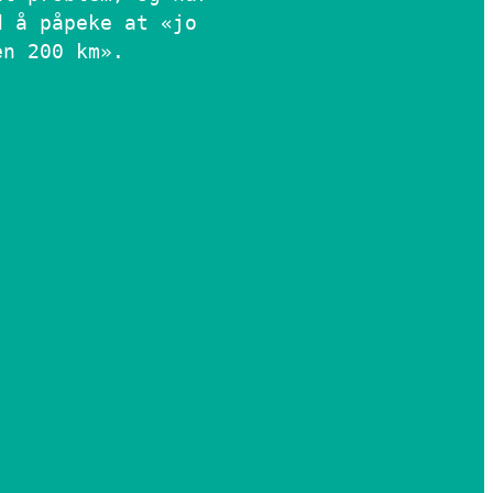
d å påpeke at «jo
en 200 km».