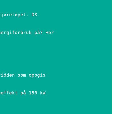
kjøretøyet. DS
nergiforbruk på? Her
vidden som oppgis
eeffekt på 150 kW