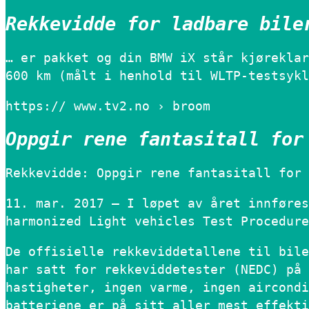
Rekkevidde for ladbare bile
… er pakket og din BMW iX står kjøreklar
600 km (målt i henhold til WLTP-testsykl
https:// www.tv2.no › broom
Oppgir rene fantasitall for
Rekkevidde: Oppgir rene fantasitall for 
11. mar. 2017 — I løpet av året innføres
harmonized Light vehicles Test Procedure
De offisielle rekkeviddetallene til bile
har satt for rekkeviddetester (NEDC) på 
hastigheter, ingen varme, ingen aircondi
batteriene er på sitt aller mest effekti