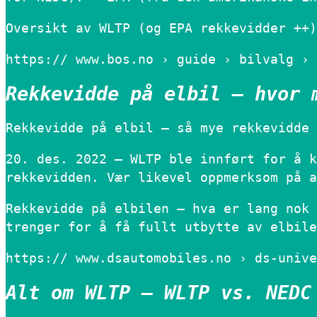
Oversikt av WLTP (og EPA rekkevidder ++)
https:// www.bos.no › guide › bilvalg › 
Rekkevidde på elbil – hvor 
Rekkevidde på elbil – så mye rekkevidde 
20. des. 2022 — WLTP ble innført for å k
rekkevidden. Vær likevel oppmerksom på a
Rekkevidde på elbilen – hva er lang nok 
trenger for å få fullt utbytte av elbile
https:// www.dsautomobiles.no › ds-unive
Alt om WLTP – WLTP vs. NEDC