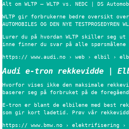
Alt om WLTP – WLTP vs. NEDC | DS Automob
WLTP gir forbrukerne bedre oversikt over
AUTOMOBILES OG DEN NYE TESTPROSEDYREN WL
Lurer du på hvordan WLTP skiller seg ut 
inne finner du svar på alle spørsmålene 
https:// www.audi.no › web › elbil › elb
Audi e-tron rekkevidde | El
Hvorfor vises ikke den maksimale rekkevi
baserer seg på forbruket på de foregåend
E-tron er blant de elbilene med best rek
som gir kort ladetid. Prøv vår rekkevidd
https:// www.bmw.no › elektrifisering › 