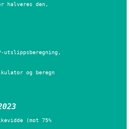
er halveres den,
P-utslippsberegning,
lkulator og beregn
2023
kkevidde (mot 75%