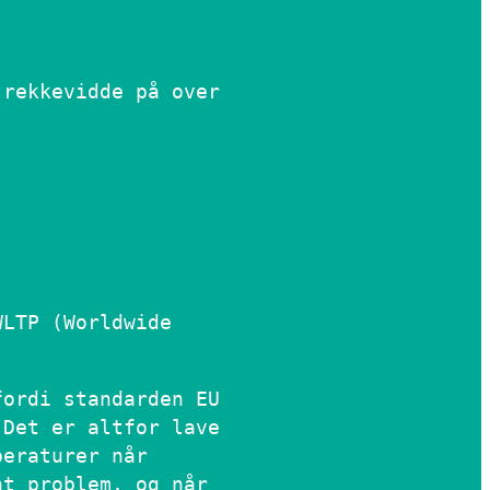
 rekkevidde på over
WLTP (Worldwide
fordi standarden EU
 Det er altfor lave
peraturer når
nt problem, og når