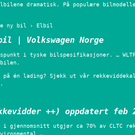
lbilene dramatisk. På populære bilmodell
e ny bil › Elbil
bil | Volkswagen Norge
spunkt i tyske bilspesifikasjoner. … WLT
bilen.
 på én lading? Sjekk ut vår rekkeviddeka
.
kkevidder ++) oppdatert feb 
 i gjennomsnitt utgjør ca 70% av CLTC re
vironmental …