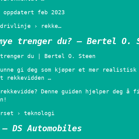
 oppdatert feb 2023
drivlinje › rekke…
mye trenger du? – Bertel O. 
trenger du | Bertel O. Steen
unne gi deg som kjøper et mer realistisk
t rekkevidden …
rekkevidde? Denne guiden hjelper deg å f
n!
rset › teknologi
 – DS Automobiles