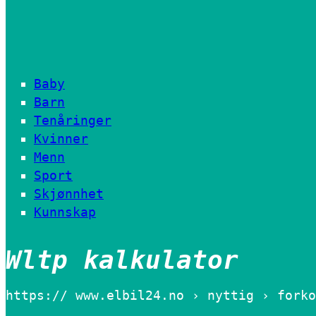
Baby
Barn
Tenåringer
Kvinner
Menn
Sport
Skjønnhet
Kunnskap
Wltp kalkulator
https:// www.elbil24.no › nyttig › forko