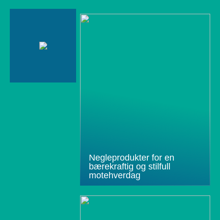
Negleprodukter for en
bærekraftig og stilfull
motehverdag