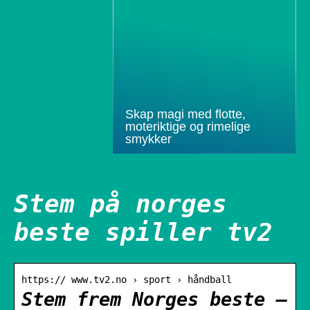
Skap magi med flotte,
moteriktige og rimelige
smykker
Stem på norges
beste spiller tv2
https:// www.tv2.no › sport › håndball
Stem frem Norges beste –