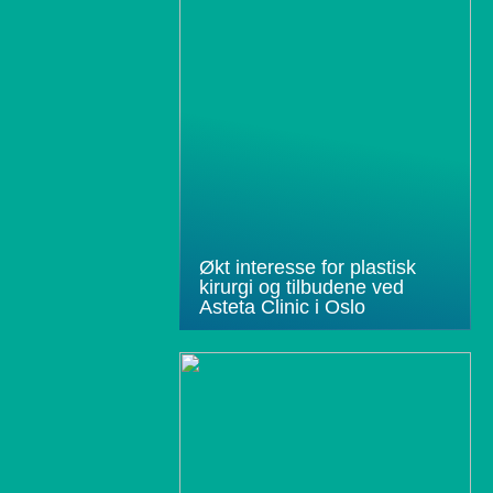
Økt interesse for plastisk
kirurgi og tilbudene ved
Asteta Clinic i Oslo