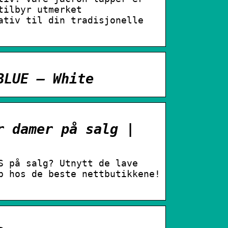
tilbyr utmerket
ativ til din tradisjonelle
BLUE – White
r damer på salg |
S på salg? Utnytt de lave
p hos de beste nettbutikkene!