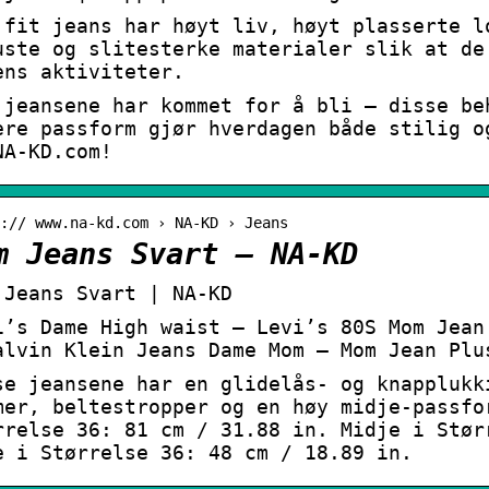
 fit jeans har høyt liv, høyt plasserte l
uste og slitesterke materialer slik at de
ens aktiviteter.
 jeansene har kommet for å bli – disse be
ere passform gjør hverdagen både stilig o
NA-KD.com!
:// www.na-kd.com › NA-KD › Jeans
m Jeans Svart – NA-KD
 Jeans Svart | NA-KD
i’s Dame High waist – Levi’s 80S Mom Jean
alvin Klein Jeans Dame Mom – Mom Jean Plu
se jeansene har en glidelås- og knapplukk
mer, beltestropper og en høy midje-passfo
rrelse 36: 81 cm / 31.88 in. Midje i Stør
e i Størrelse 36: 48 cm / 18.89 in.