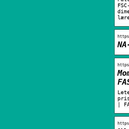
FSC
dim
lær
https
NA
https
Mo
FA
Let
pri
| F
https