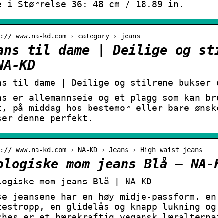
e i Størrelse 36: 48 cm / 18.89 in.
:// www.na-kd.com › category › jeans
ans til dame | Deilige og st
NA-KD
ns til dame | Deilige og stilrene bukser 
ns er allemannseie og et plagg som kan br
t, på middag hos bestemor eller bare ønsk
ser denne perfekt.
:// www.na-kd.com › NA-KD › Jeans › High waist jeans
ologiske mom jeans Blå – NA-
logiske mom jeans Blå | NA-KD
se jeansene har en høy midje-passform, en
testropp, en glidelås og knapp lukning og
ches er et bærekraftig vegansk læralterna