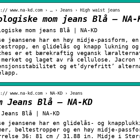
:// www.na-kd.com › … › Jeans › High waist jeans
ologiske mom jeans Blå – NA-
logiske mom jeans Blå | NA-KD
se jeansene har en høy midje-passform, en
testropp, en glidelås og knapp lukning og
ches er et bærekraftig vegansk læralterna
-merket og laget av rå cellulose. Jacron 
ensjonsstabilitet og et’dyrefritt’ altern
elapp.
:// www.na-kd.com › NA-KD › Jeans
m Jeans Blå – NA-KD
 Jeans Blå | NA-KD
se jeansene har en glidelås- og knapplukk
mer, beltestropper og en høy midje-passfo
rrelse 36: 81 cm / 31.88 in. Midje i Stør