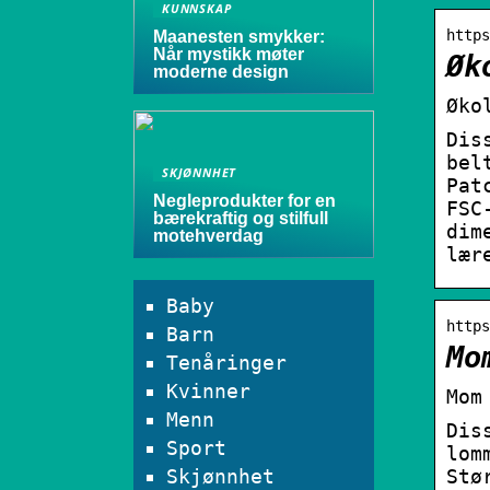
KUNNSKAP
https
Maanesten smykker:
Når mystikk møter
Øk
moderne design
Øko
Dis
bel
SKJØNNHET
Pat
Negleprodukter for en
FSC
bærekraftig og stilfull
dim
motehverdag
lær
Baby
https
Barn
Mo
Tenåringer
Kvinner
Mom
Menn
Dis
Sport
lom
Skjønnhet
Stø