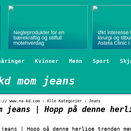
Negleprodukter for en
Økt interesse f
bærekraftig og stilfull
kirurgi og til
motehverdag
Asteta Clinic i
nåringer
Kvinner
Menn
Sport
Skj
kd mom jeans
:// www.na-kd.com › Alle Kategorier › Jeans
m jeans | Hopp på denne herl
 jeans | Hopp på denne herlige trenden me