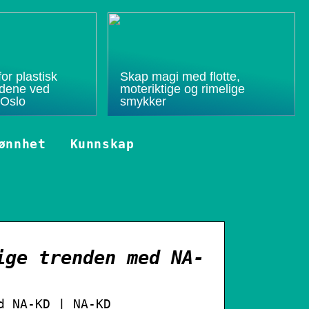
or plastisk
Skap magi med flotte,
budene ved
moteriktige og rimelige
 Oslo
smykker
ønnhet
Kunnskap
ige trenden med NA-
d NA-KD | NA-KD