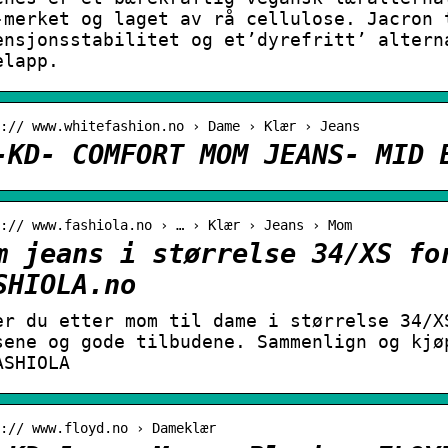
-merket og laget av rå cellulose. Jacron 
ensjonsstabilitet og et’dyrefritt’ altern
elapp.
:// www.whitefashion.no › Dame › Klær › Jeans
-KD- COMFORT MOM JEANS- MID 
:// www.fashiola.no › … › Klær › Jeans › Mom
m jeans i størrelse 34/XS fo
SHIOLA.no
er du etter mom til dame i størrelse 34/X
sene og gode tilbudene. Sammenlign og kjø
ASHIOLA
:// www.floyd.no › Dameklær