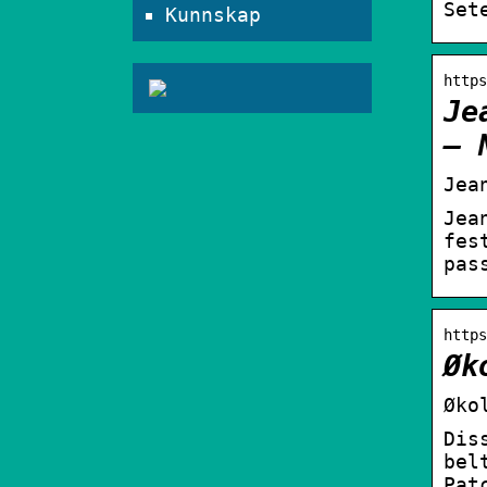
Set
Kunnskap
https
Je
– 
Jea
Jea
fes
pas
https
Øk
Øko
Dis
bel
Pat