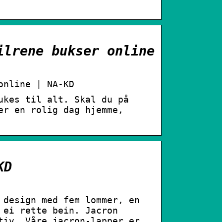
ilrene bukser online
online | NA-KD
ukes til alt. Skal du på
er en rolig dag hjemme,
KD
 design med fem lommer, en
 ei rette bein. Jacron
tiv. Våre jacron-lapper er