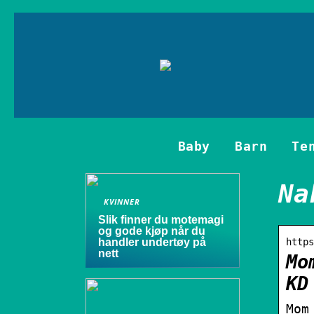
Baby
Barn
Te
Na
KVINNER
Slik finner du motemagi
og gode kjøp når du
handler undertøy på
https
nett
Mo
KD
Mom