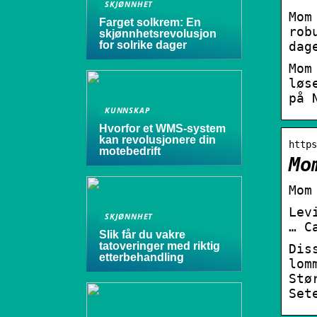
SKJØNNHET
Mom
Farget solkrem: En
rob
skjønnhetsrevolusjon
for solrike dager
dag
Mom
løs
på 
KUNNSKAP
Hvorfor et WMS-system
kan revolusjonere din
https
motebedrift
Mo
Mom
Lev
SKJØNNHET
… C
Slik får du vakre
tatoveringer med riktig
Dis
etterbehandling
lom
Stø
Set