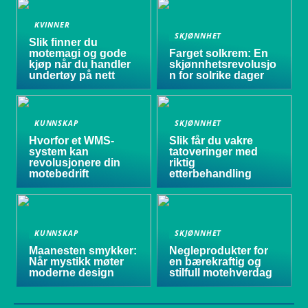
KVINNER
SKJØNNHET
Slik finner du
motemagi og gode
Farget solkrem: En
kjøp når du handler
skjønnhetsrevolusjo
undertøy på nett
n for solrike dager
KUNNSKAP
SKJØNNHET
Hvorfor et WMS-
Slik får du vakre
system kan
tatoveringer med
revolusjonere din
riktig
motebedrift
etterbehandling
KUNNSKAP
SKJØNNHET
Maanesten smykker:
Negleprodukter for
Når mystikk møter
en bærekraftig og
moderne design
stilfull motehverdag