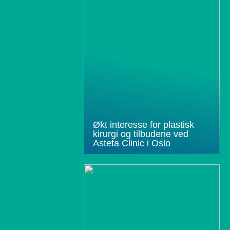
Økt interesse for plastisk
kirurgi og tilbudene ved
Asteta Clinic i Oslo