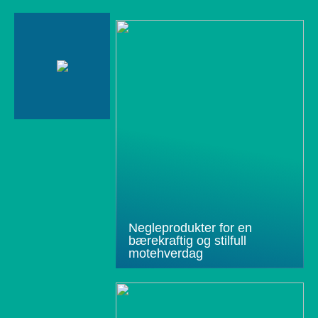
Negleprodukter for en
bærekraftig og stilfull
motehverdag