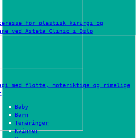
teresse for plastisk kirurgi og
ene ved Asteta Clinic i Oslo
agi med flotte, moteriktige og rimelige
r
Baby
Barn
Tenåringer
Kvinner