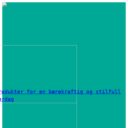
rodukter for en bærekraftig og stilfull
erdag