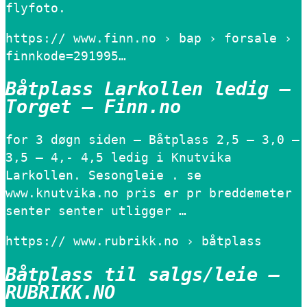
flyfoto.
https:// www.finn.no › bap › forsale ›
finnkode=291995…
Båtplass Larkollen ledig –
Torget – Finn.no
for 3 døgn siden — Båtplass 2,5 – 3,0 –
3,5 – 4,- 4,5 ledig i Knutvika
Larkollen. Sesongleie . se
www.knutvika.no pris er pr breddemeter
senter senter utligger …
https:// www.rubrikk.no › båtplass
Båtplass til salgs/leie –
RUBRIKK.NO