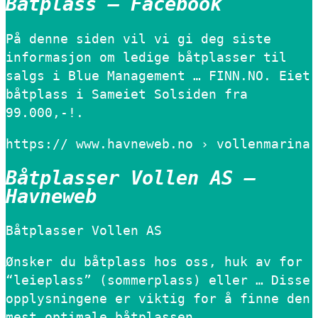
Båtplass – Facebook
På denne siden vil vi gi deg siste
informasjon om ledige båtplasser til
salgs i Blue Management … FINN.NO. Eiet
båtplass i Sameiet Solsiden fra
99.000,-!.
https:// www.havneweb.no › vollenmarina
Båtplasser Vollen AS –
Havneweb
Båtplasser Vollen AS
Ønsker du båtplass hos oss, huk av for
“leieplass” (sommerplass) eller … Disse
opplysningene er viktig for å finne den
mest optimale båtplassen.