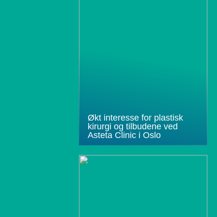
Økt interesse for plastisk
kirurgi og tilbudene ved
Asteta Clinic i Oslo