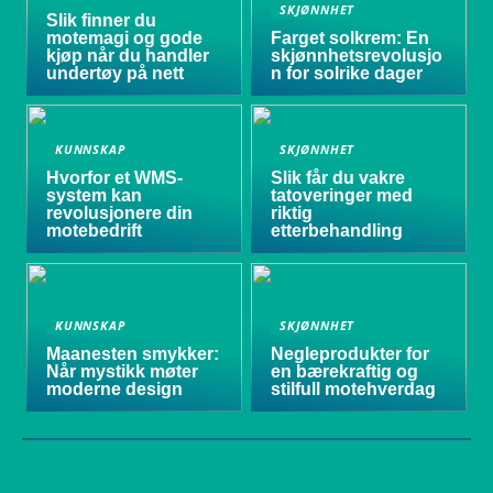
SKJØNNHET
Slik finner du
motemagi og gode
Farget solkrem: En
kjøp når du handler
skjønnhetsrevolusjo
undertøy på nett
n for solrike dager
KUNNSKAP
SKJØNNHET
Hvorfor et WMS-
Slik får du vakre
system kan
tatoveringer med
revolusjonere din
riktig
motebedrift
etterbehandling
KUNNSKAP
SKJØNNHET
Maanesten smykker:
Negleprodukter for
Når mystikk møter
en bærekraftig og
moderne design
stilfull motehverdag