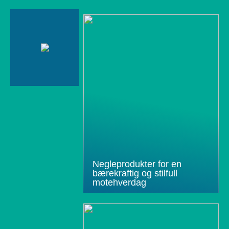
Negleprodukter for en
bærekraftig og stilfull
motehverdag