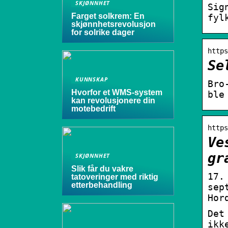
SKJØNNHET
Sig
Farget solkrem: En
fyl
skjønnhetsrevolusjon
for solrike dager
https
Se
KUNNSKAP
Bro
Hvorfor et WMS-system
ble
kan revolusjonere din
motebedrift
https
Ve
gr
SKJØNNHET
Slik får du vakre
17.
tatoveringer med riktig
etterbehandling
sep
Hor
Det
ikk