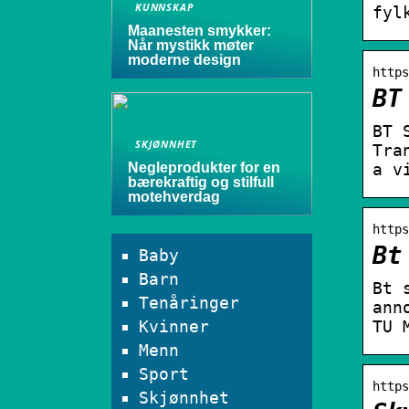
KUNNSKAP
fyl
Maanesten smykker:
Når mystikk møter
moderne design
https
BT
BT 
SKJØNNHET
Tra
Negleprodukter for en
a v
bærekraftig og stilfull
motehverdag
https
Bt
Baby
Barn
Bt 
Tenåringer
ann
Kvinner
TU 
Menn
Sport
https
Skjønnhet