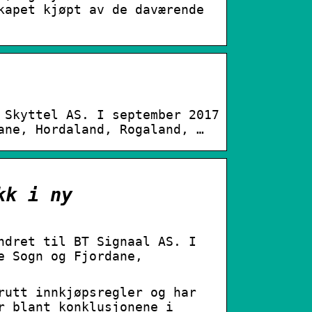
kapet kjøpt av de daværende
 Skyttel AS. I september 2017
ane, Hordaland, Rogaland, …
kk i ny
ndret til BT Signaal AS. I
e Sogn og Fjordane,
rutt innkjøpsregler og har
r blant konklusjonene i