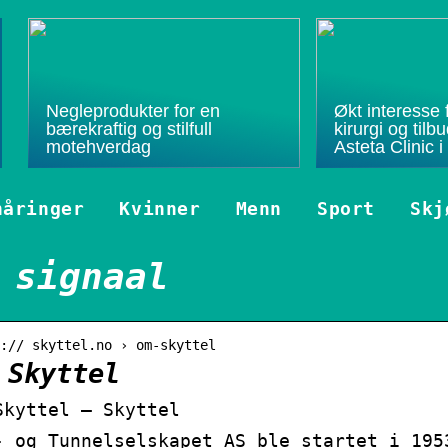
Negleprodukter for en
Økt interesse f
bærekraftig og stilfull
kirurgi og til
motehverdag
Asteta Clinic i
nåringer
Kvinner
Menn
Sport
Skj
 signaal
:// skyttel.no › om-skyttel
 Skyttel
Skyttel – Skyttel
- og Tunnelselskapet AS ble startet i 195