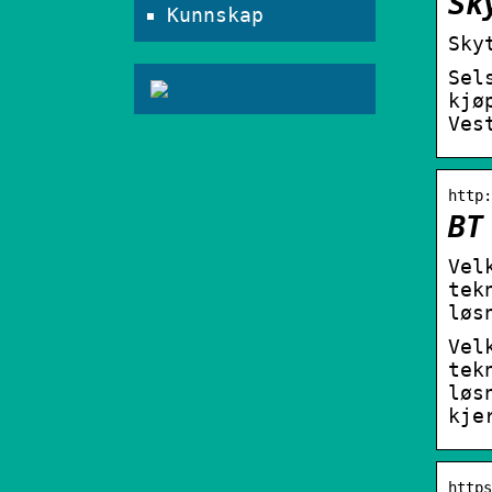
Sk
Kunnskap
Sky
Sel
kjø
Ves
http:
BT
Vel
tek
løs
Vel
tek
løs
kje
https