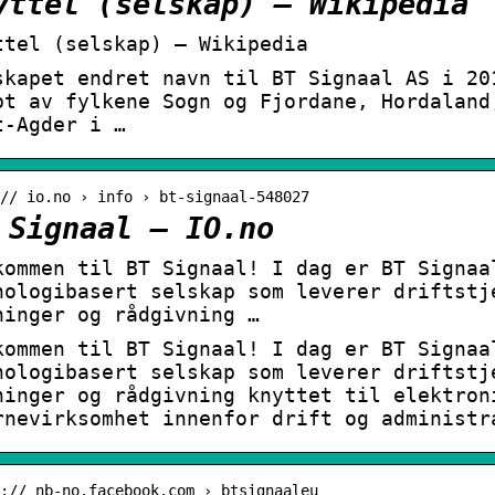
yttel (selskap) – Wikipedia
ttel (selskap) – Wikipedia
skapet endret navn til BT Signaal AS i 20
pt av fylkene Sogn og Fjordane, Hordaland
t-Agder i …
// io.no › info › bt-signaal-548027
 Signaal – IO.no
kommen til BT Signaal! I dag er BT Signaa
nologibasert selskap som leverer driftstj
ninger og rådgivning …
kommen til BT Signaal! I dag er BT Signaa
nologibasert selskap som leverer driftstj
ninger og rådgivning knyttet til elektron
rnevirksomhet innenfor drift og administr
:// nb-no.facebook.com › btsignaaleu