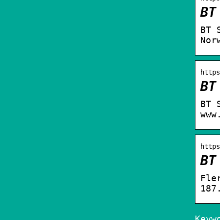
BT
BT 
Nor
https
BT
BT 
www
https
BT
Fle
187
Keyw