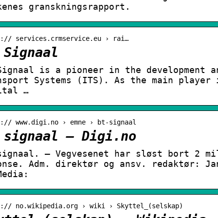
kenes granskningsrapport.
:// services.crmservice.eu › rai…
 Signaal
Signaal is a pioneer in the development a
nsport Systems (ITS). As the main player 
ital …
:// www.digi.no › emne › bt-signaal
 signaal – Digi.no
signaal. – Vegvesenet har sløst bort 2 mi
onse. Adm. direktør og ansv. redaktør: Ja
Media:
:// no.wikipedia.org › wiki › Skyttel_(selskap)