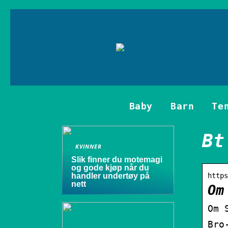
Baby
Barn
Te
Bt
KVINNER
Slik finner du motemagi
og gode kjøp når du
handler undertøy på
https
nett
Om
Om 
Bro