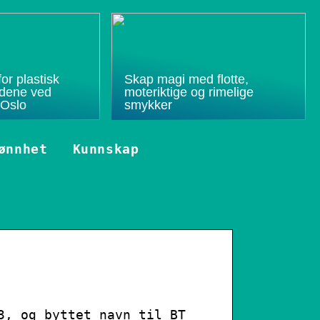
or plastisk
Skap magi med flotte,
budene ved
moteriktige og rimelige
 Oslo
smykker
ønnhet
Kunnskap
3, og byttet navn til BT