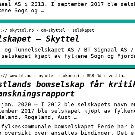
naal AS i 2013. I september 2017 ble sels
kene Sogn og …
:// skyttel.no › om-skyttel › selskapet
lskapet – Skyttel
- og Tunnelselskapet AS / BT Signaal AS /
 selskapet kjøpt av fylkene Sogn og Fjord
:// www.bt.no › nyheter › okonomi › RRBrRd › vestla…
stlands bomselskap får kriti
anskningsrapport
 jan. 2020 — I 2012 ble selskapets navn e
tember 2017 ble selskapet kjøpt av fylken
daland, Rogaland, Aust …
 fylkeskommunale bomselskapet Ferde har b
e oversikt over ansattes bindinger. Det e